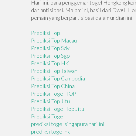
Hari ini, para penggemar togel Hongkong ke
dan antisipasi. Malam ini, hasil dari Dwell H
pemain yang berpartisipasi dalam undian ini.
Prediksi Top
Prediksi Top Macau
Prediksi Top Sdy
Prediksi Top Sgp
Prediksi Top HK
Prediksi Top Taiwan
Prediksi Top Cambodia
Prediksi Top China
Prediksi Togel TOP
Prediksi Top Jitu
Prediksi Togel Top Jitu
Prediksi Togel
prediksi togel singapura hari ini
prediksi togel hk