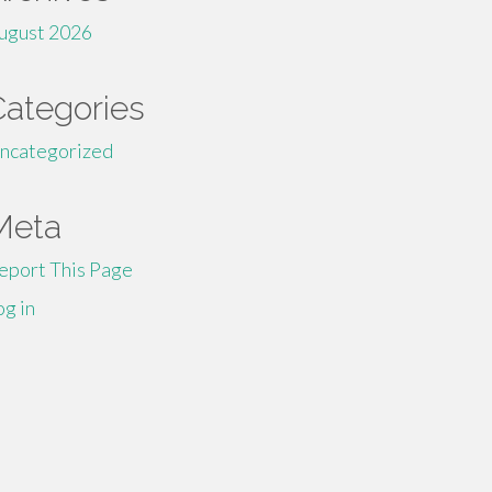
ugust 2026
Categories
ncategorized
Meta
eport This Page
og in