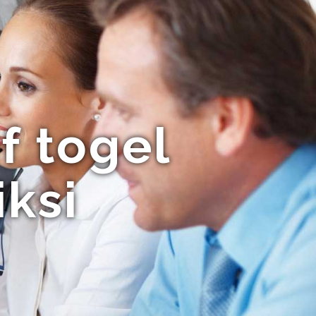
f togel
ksi