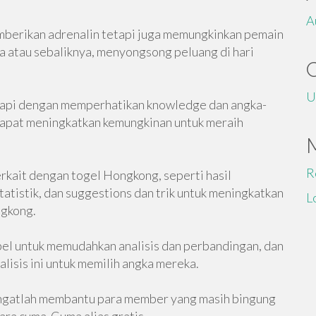
A
mberikan adrenalin tetapi juga memungkinkan pemain
 atau sebaliknya, menyongsong peluang di hari
U
etapi dengan memperhatikan knowledge dan angka-
 dapat meningkatkan kemungkinan untuk meraih
R
erkait dengan togel Hongkong, seperti hasil
atistik, dan suggestions dan trik untuk meningkatkan
L
gkong.
bel untuk memudahkan analisis dan perbandingan, dan
lisis ini untuk memilih angka mereka.
angatlah membantu para member yang masih bingung