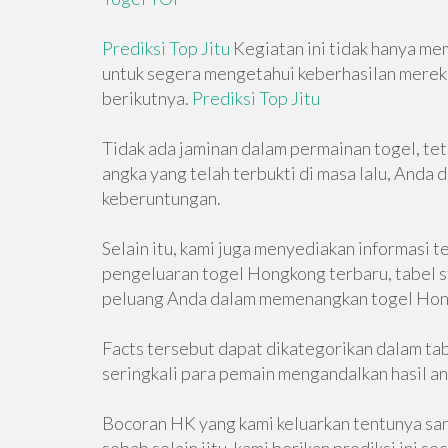
Prediksi Top Jitu
Kegiatan ini tidak hanya me
untuk segera mengetahui keberhasilan mereka
berikutnya.
Prediksi Top Jitu
Tidak ada jaminan dalam permainan togel, t
angka yang telah terbukti di masa lalu, Anda
keberuntungan.
Selain itu, kami juga menyediakan informasi t
pengeluaran togel Hongkong terbaru, tabel st
peluang Anda dalam memenangkan togel Hon
Facts tersebut dapat dikategorikan dalam ta
seringkali para pemain mengandalkan hasil ana
Bocoran HK yang kami keluarkan tentunya s