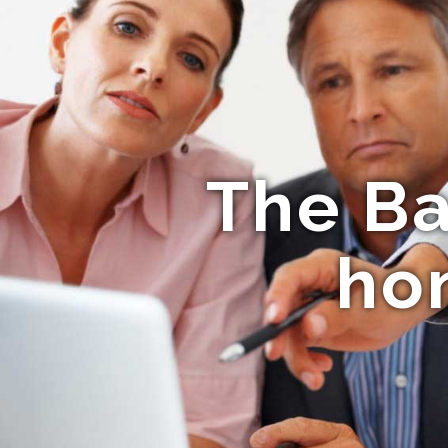
The Ba
ho