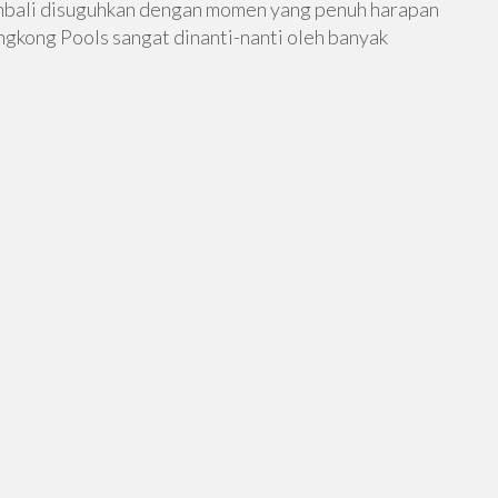
mbali disuguhkan dengan momen yang penuh harapan
ongkong Pools sangat dinanti-nanti oleh banyak